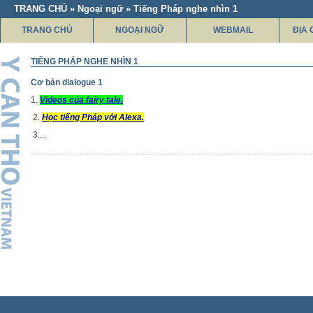
TRANG CHỦ » Ngoại ngữ » Tiếng Pháp nghe nhìn 1
TRANG CHỦ
NGOẠI NGỮ
WEBMAIL
ĐỊA 
TIẾNG PHÁP NGHE NHÌN 1
Cơ bản dialogue 1
1.
Videos của fairy tale.
2.
Học tiếng Pháp với Alexa.
3....