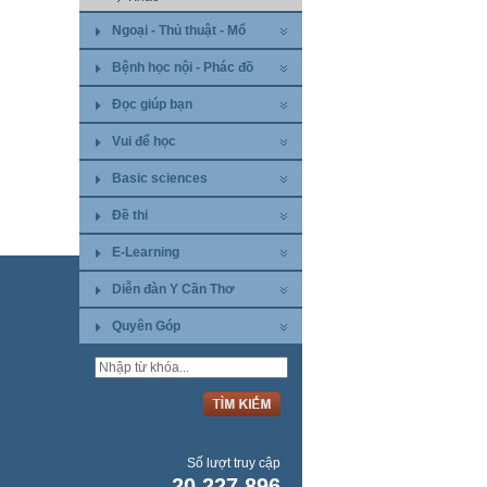
Ngoại - Thủ thuật - Mổ
Bệnh học nội - Phác đồ
Đọc giúp bạn
Vui để học
Basic sciences
Đề thi
E-Learning
Diễn đàn Y Cần Thơ
Quyên Góp
Số lượt truy cập
20.227.896