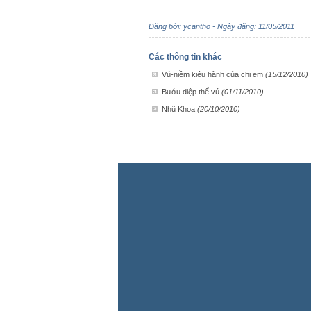
Đăng bởi: ycantho - Ngày đăng: 11/05/2011
Các thông tin khác
Vú-niềm kiêu hãnh của chị em
(15/12/2010)
Bướu diệp thể vú
(01/11/2010)
Nhũ Khoa
(20/10/2010)