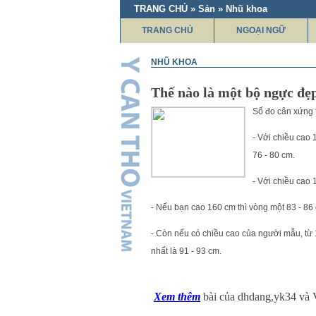
TRANG CHỦ » Sản » Nhũ khoa
TRANG CHỦ
NGOẠI NGỮ
NHŨ KHOA
Thế nào là một bộ ngực đẹ
Số đo cân xứng t
- Với chiều cao 
76 - 80 cm.
- Với chiều cao 
- Nếu bạn cao 160 cm thì vòng một 83 - 86 
- Còn nếu có chiều cao của người mẫu, từ 
nhất là 91 - 93 cm.
Xem thêm
bài của dhdang,yk34 và 