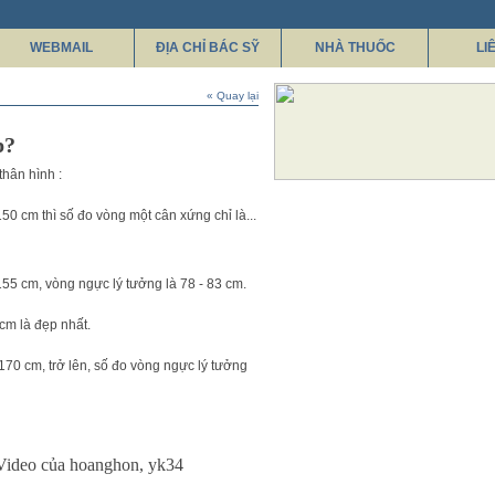
WEBMAIL
ĐỊA CHỈ BÁC SỸ
NHÀ THUỐC
LI
« Quay lại
p?
hân hình :
150 cm thì số đo vòng một cân xứng chỉ là...
155 cm, vòng ngực lý tưởng là 78 - 83 cm.
cm là đẹp nhất.
170 cm, trở lên, số đo vòng ngực lý tưởng
Video của hoanghon, yk34