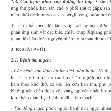
1.3. Các bệnh khác của đường hô hấp
. Giãn p
ung thư phổi, kén sán chó ở phổi (rất ít gặp), sán
nấm phổi (actinomycoses, aspergilloses), bướu hơi ở
Ta cần phải theo dõi lâm sàng, xét nghiệm đờm,
phản ứng sinh vật dặc biệt, chiếu chụp Xquang phổ
quản để chẩn đoán nguyên nhân ho ra máu được chí
2. NGOÀI PHỔI.
2.1. Bệnh tim mạch
:
- Các bệnh làm tăng áp lực tiểu tuần hoàn.
Ví dụ 
hai lá, suy tim trái do cao huyết áp: người bệnh h
kèm theo khó thở, có khi lên cơn hen tim, phù p
Không nên chẩn đoán vội vàng nguyên nhân ho m
khi khám toàn diện bệnh, nhất là tim mạch.
- Tắc động mạch phổi
: người bệnh đau ngực nhiều 