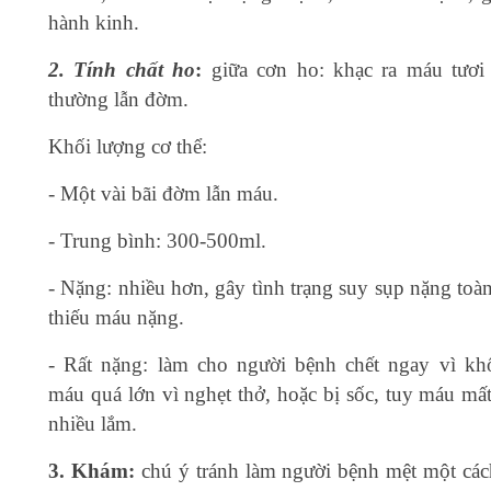
hành kinh.
2. Tính chất ho
:
giữa cơn ho: khạc ra máu tươi 
thường lẫn đờm.
Khối lượng cơ thể:
- Một vài bãi đờm lẫn máu.
- Trung bình: 300-500ml.
- Nặng: nhiều hơn, gây tình trạng suy sụp nặng toà
thiếu máu nặng.
- Rất nặng: làm cho người bệnh chết ngay vì kh
máu quá lớn vì nghẹt thở, hoặc bị sốc, tuy máu mất
nhiều lắm.
3. Khám:
chú ý tránh làm người bệnh mệt một cá