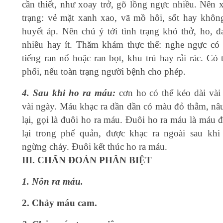
cần thiết, như xoay trở, gõ lồng ngực nhiều. Nên 
trạng: vẻ mặt xanh xao, vã mồ hôi, sốt hay khôn
huyết áp. Nên chú ý tới tình trạng khó thở, ho, đ
nhiều hay ít. Thăm khám thực thể: nghe ngực có 
tiếng ran nổ hoặc ran bọt, khu trú hay rải rác. Có
phổi, nếu toàn trạng người bệnh cho phép.
4. Sau khi ho ra máu:
cơn ho có thể kéo dài vài 
vài ngày. Máu khạc ra dần dần có màu đỏ thẫm, nâu
lại, gọi là đuôi ho ra máu. Đuôi ho ra máu là máu 
lại trong phế quản, được khạc ra ngoài sau kh
ngừng chảy. Đuôi kết thúc ho ra máu.
III. CHẨN ĐOÁN PHÂN BIỆT
1. Nôn ra máu.
2. Chảy máu cam.