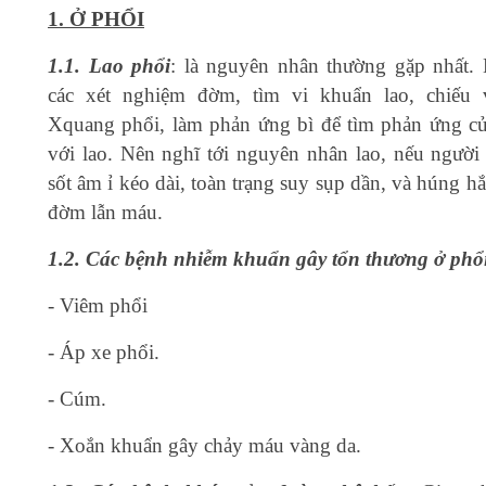
1. Ở PHỔI
1.1. Lao phổi
: là nguyên nhân thường gặp nhất.
các xét nghiệm đờm, tìm vi khuẩn lao, chiếu 
Xquang phổi, làm phản ứng bì để tìm phản ứng củ
với lao. Nên nghĩ tới nguyên nhân lao, nếu người
sốt âm ỉ kéo dài, toàn trạng suy sụp dần, và húng h
đờm lẫn máu.
1.2. Các bệnh nhiễm khuẩn gây tổn thương ở phổi
- Viêm phổi
- Áp xe phổi.
- Cúm.
- Xoắn khuẩn gây chảy máu vàng da.