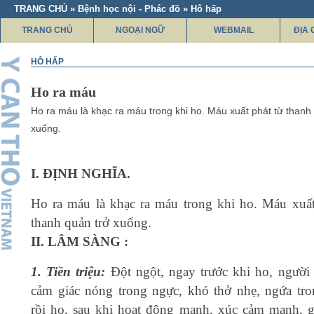
TRANG CHỦ » Bệnh học nội - Phác đồ » Hô hấp
TRANG CHỦ
NGOẠI NGỮ
WEBMAIL
ĐỊA 
HÔ HẤP
Ho ra máu
Ho ra máu là khạc ra máu trong khi ho. Máu xuất phát từ thanh
xuống.
I. ĐỊNH NGHĨA.
Ho ra máu là khạc ra máu trong khi ho. Máu xuất
thanh quản trở xuống.
II. LÂM SÀNG :
1. Tiền triệu:
Đột ngột, ngay trước khi ho, người
cảm giác nóng trong ngực, khó thở nhẹ, ngứa tr
rồi ho, sau khi hoạt động mạnh, xúc cảm mạnh, g