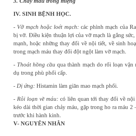
3. Chảy máu trong miệng
IV. SINH BỆNH HỌC.
- Vỡ mạch hoặc loét mạch:
các phình mạch của R
bị vỡ. Điều kiện thuận lợi của vỡ mạch là gắng sức
mạnh, hoặc những thay đổi về nội tiết, về sinh hoạ
trong mạch máu thay đổi đột ngột làm vỡ mạch.
- Thoát hồng cầu
qua thành mạch do rối loạn vận 
dụ trong phù phổi cấp.
- Dị ứng:
Histamin làm giãn mao mạch phổi.
- Rôi loạn về máu:
có liên quan tới thay đổi về nội 
kéo dài thời gian chảy máu, gặp trong ho ra máu 2 
trước khi hành kinh.
V- NGUYÊN NHÂN