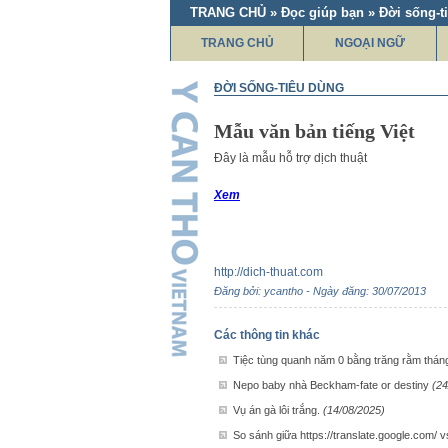
TRANG CHỦ » Đọc giúp bạn » Đời sống-t
TRANG CHỦ
NGOẠI NGỮ
ĐỜI SỐNG-TIÊU DÙNG
Mẫu văn bản tiếng Việt
Đây là mẫu hỗ trợ dịch thuật
Xem
http://dich-thuat.com
Đăng bởi: ycantho - Ngày đăng: 30/07/2013
Các thông tin khác
Tiệc tùng quanh năm 0 bằng trăng rằm thán
Nepo baby nhà Beckham-fate or destiny
(24
Vụ án gà lôi trắng.
(14/08/2025)
So sánh giữa https://translate.google.com/ vs