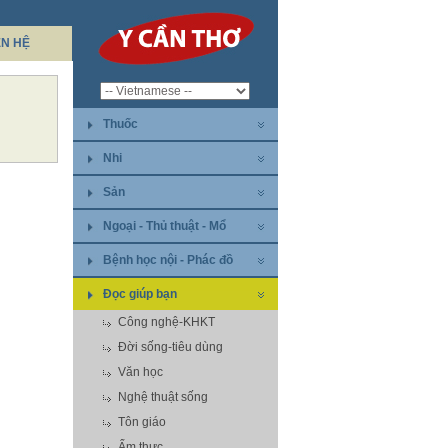
ÊN HỆ
Thuốc
Nhi
Sản
Ngoại - Thủ thuật - Mổ
Bệnh học nội - Phác đồ
Đọc giúp bạn
Công nghệ-KHKT
Đời sống-tiêu dùng
Văn học
Nghệ thuật sống
Tôn giáo
Ẩm thực