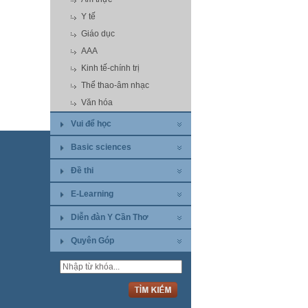
Y tế
Giáo dục
AAA
Kinh tế-chính trị
Thể thao-âm nhạc
Văn hóa
Vui để học
Basic sciences
Đề thi
E-Learning
Diễn đàn Y Cần Thơ
Quyên Góp