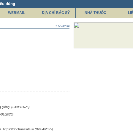
iêu dùng
WEBMAIL
ĐỊA CHỈ BÁC SỸ
NHÀ THUỐC
LI
« Quay lại
g giêng.
(04/03/2026)
/01/2026)
. https://doctranslate.io
(02/04/2025)