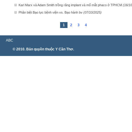
Karl Marx và Adam Smith trồng răng implant và mổ mắt phaco ở TPHCM
(16/10
Phân biệt Bạo lực bệnh viện vs. Bạo hành bv
(07/10/2025)
1
2
3
4
ABC
© 2010. Bản quyền thuộc Y Cần Thơ.