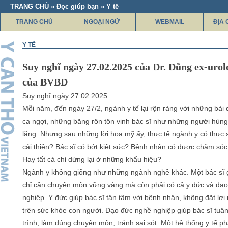
TRANG CHỦ » Đọc giúp bạn » Y tế
TRANG CHỦ
NGOẠI NGỮ
WEBMAIL
ĐỊA 
Y TẾ
Suy nghĩ ngày 27.02.2025 của Dr. Dũng ex-urol
của BVBD
Suy nghĩ ngày 27.02.2025
Mỗi năm, đến ngày 27/2, ngành y tế lại rộn ràng với những bài 
ca ngợi, những băng rôn tôn vinh bác sĩ như những người hùn
lặng. Nhưng sau những lời hoa mỹ ấy, thực tế ngành y có thực
cải thiện? Bác sĩ có bớt kiệt sức? Bệnh nhân có được chăm sóc
Hay tất cả chỉ dừng lại ở những khẩu hiệu?
Ngành y không giống như những ngành nghề khác. Một bác sĩ 
chỉ cần chuyên môn vững vàng mà còn phải có cả y đức và đạ
nghiệp. Y đức giúp bác sĩ tận tâm với bệnh nhân, không đặt lợi
trên sức khỏe con người. Đạo đức nghề nghiệp giúp bác sĩ tuân
trình, làm đúng chuyên môn, tránh sai sót. Một hệ thống y tế phá