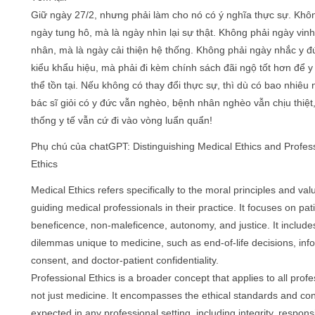
Giữ ngày 27/2, nhưng phải làm cho nó có ý nghĩa thực sự. Khô
ngày tung hô, mà là ngày nhìn lại sự thật. Không phải ngày vin
nhân, mà là ngày cải thiện hệ thống. Không phải ngày nhắc y đ
kiểu khẩu hiệu, mà phải đi kèm chính sách đãi ngộ tốt hơn để y
thể tồn tại. Nếu không có thay đổi thực sự, thì dù có bao nhiêu 
bác sĩ giỏi có y đức vẫn nghèo, bệnh nhân nghèo vẫn chịu thiệt
thống y tế vẫn cứ đi vào vòng luẩn quẩn!
Phụ chú của chatGPT: Distinguishing Medical Ethics and Profes
Ethics
Medical Ethics refers specifically to the moral principles and val
guiding medical professionals in their practice. It focuses on pat
beneficence, non-maleficence, autonomy, and justice. It includes
dilemmas unique to medicine, such as end-of-life decisions, in
consent, and doctor-patient confidentiality.
Professional Ethics is a broader concept that applies to all profe
not just medicine. It encompasses the ethical standards and co
expected in any professional setting, including integrity, responsib