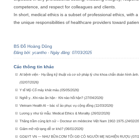
competence, and respect for colleagues and clients.
In short, medical ethics is a subset of professional ethics, with 
the unique responsibilities of healthcare providers toward patie
BS Đỗ Hoàng Dũng
Đăng bởi: ycantho - Ngày đăng: 07/03/2025
Các thông tin khác
AI bệnh viện - Hạ tầng kỹ thuật và cơ sở pháp lý cho khoa chẩn đoán hình ảnh.
(02/07/2026)
Y tế Mỹ-Cổ máy khát máu
(05/05/2026)
Nghề y...Khi nào ân hận - Khi nào hối hận?
(27/04/2026)
Vietnam Health AI – bác sĩ ảo phục vụ cộng đồng
(11/03/2026)
Lương y như từ mẫu: Medical Ethics & Morality
(26/02/2026)
Thăng trầm cùng lịch sử – Docteur en médecine Việt Nam 1902-1975
(24/02/2
Giảm mỡ nội tạng dễ or khó?
(06/01/2026)
GD&YT VN — NHƯ BỮA CƠM TỐI GĐ CÓ NGƯỜI MẸ NGHIỆN RƯỢU
(07/