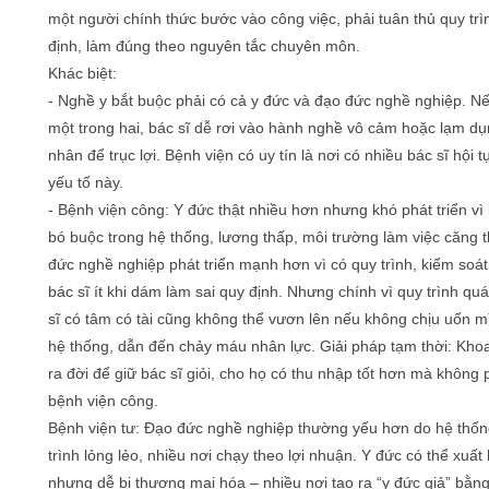
một người chính thức bước vào công việc, phải tuân thủ quy trì
định, làm đúng theo nguyên tắc chuyên môn.
Khác biệt:
- Nghề y bắt buộc phải có cả y đức và đạo đức nghề nghiệp. Nế
một trong hai, bác sĩ dễ rơi vào hành nghề vô cảm hoặc lạm d
nhân để trục lợi. Bệnh viện có uy tín là nơi có nhiều bác sĩ hội t
yếu tố này.
- Bệnh viện công: Y đức thật nhiều hơn nhưng khó phát triển vì 
bó buộc trong hệ thống, lương thấp, môi trường làm việc căng 
đức nghề nghiệp phát triển mạnh hơn vì có quy trình, kiểm soát
bác sĩ ít khi dám làm sai quy định. Nhưng chính vì quy trình quá
sĩ có tâm có tài cũng không thể vươn lên nếu không chịu uốn m
hệ thống, dẫn đến chảy máu nhân lực. Giải pháp tạm thời: Khoa
ra đời để giữ bác sĩ giỏi, cho họ có thu nhập tốt hơn mà không 
bệnh viện công.
Bệnh viện tư: Đạo đức nghề nghiệp thường yếu hơn do hệ thốn
trình lỏng lẻo, nhiều nơi chạy theo lợi nhuận. Y đức có thể xuất 
nhưng dễ bị thương mại hóa – nhiều nơi tạo ra “y đức giả” bằng