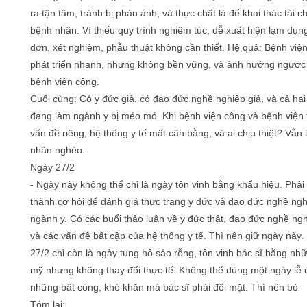
ra tận tâm, tránh bị phản ánh, và thực chất là để khai thác tài c
bệnh nhân. Vì thiếu quy trình nghiêm túc, dễ xuất hiện lạm dụng
đơn, xét nghiệm, phẫu thuật không cần thiết. Hệ quả: Bệnh viện
phát triển nhanh, nhưng không bền vững, và ảnh hưởng ngược 
bệnh viện công.
Cuối cùng: Có y đức giả, có đạo đức nghề nghiệp giả, và cả hai 
đang làm ngành y bị méo mó. Khi bệnh viện công và bệnh viện 
vấn đề riêng, hệ thống y tế mất cân bằng, và ai chịu thiệt? Vẫn 
nhân nghèo.
Ngày 27/2
- Ngày này không thể chỉ là ngày tôn vinh bằng khẩu hiệu. Phải
thành cơ hội để đánh giá thực trạng y đức và đạo đức nghề ngh
ngành y. Có các buổi thảo luận về y đức thật, đạo đức nghề ngh
và các vấn đề bất cập của hệ thống y tế. Thì nên giữ ngày này
27/2 chỉ còn là ngày tung hô sáo rỗng, tôn vinh bác sĩ bằng nhữ
mỹ nhưng không thay đổi thực tế. Không thể dùng một ngày lễ 
những bất công, khó khăn mà bác sĩ phải đối mặt. Thì nên bỏ
Tóm lại: