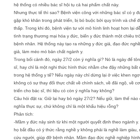
hệ thống có nhiều bác sĩ hội tụ cả hai phẩm chất này.
Nhưng thực tế thì sao? Bệnh viện công với những bác sĩ có y đứ
gặp khó khăn trong phát triển, bị bó buộc bởi quy trình và chế 
thấp. Trong khi đó, bệnh viện tư với mô hình linh hoạt hơn lại d
tình trạng thương mại hóa y đức, biến y đức thành một chiêu trò
bệnh nhân. Hệ thống này tạo ra những y đức giả, đạo đức ngh
giả, làm méo mó bản chất ngành y.
Trong bối cảnh đó, ngày 27/2 còn ý nghĩa gì? Nó là ngày để tôn
sĩ, hay chỉ là một nghi thức hình thức nhằm che đậy những bất
trong hệ thống y tế? Nếu ngày này chỉ dừng lại ở việc khen ngợ
không có sự thay đổi thực chất về chính sách, về đãi ngộ, về cơ
triển cho bác sĩ, thì liệu có còn ý nghĩa hay không?
Câu hỏi đặt ra: Giữ lại hay bỏ ngày 27/2? Nếu giữ, làm thế nào 
nghĩa thực sự, chứ không chỉ là một khẩu hiệu rỗng?
Phân tích:
-Mầm y đức nảy sinh từ khi một người quyết định theo ngành y. 
họ bắt đầu có ý thức rằng nghề y không phải là nghề làm giàu,
cứu người, giúp đỡ bệnh nhân. Mầm đạo đức nghề nghiệp hình