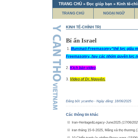
TRANG CHỦ » Đọc giúp bạn » Kinh tế-chín
TRANG CHỦ
NGOẠI NGỮ
KINH TẾ-CHÍNH TRỊ
Bí ẩn Israel
1.
Illuminati-Freemasonry“thế lực giấu m
Freemasonry, hay các nhóm quyền lực 
2.
Kịch bản video
.
3.
Video of Dr. Nguyên.
Đăng bởi: ycantho - Ngày đăng: 18/06/2025
Các thông tin khác
Iran-Heritage&Legacy-June2025
(17/06/202
iran tháng 15-6-2025, Mãng xà thọ thương
(
10 Chiến tranh ủy nhiệm-Proxy wars
(15/06