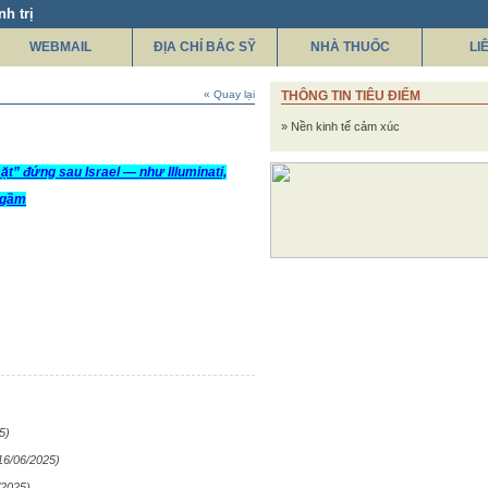
h trị
WEBMAIL
ĐỊA CHỈ BÁC SỸ
NHÀ THUỐC
LI
« Quay lại
THÔNG TIN TIÊU ĐIỂM
» Nền kinh tế cảm xúc
ặt” đứng sau Israel — như Illuminati,
ngầm
5)
16/06/2025)
/2025)