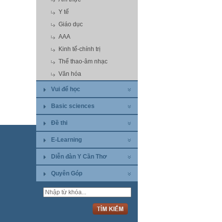
Y tế
Giáo dục
AAA
Kinh tế-chính trị
Thể thao-âm nhạc
Văn hóa
Vui để học
Basic sciences
Đề thi
E-Learning
Diễn đàn Y Cần Thơ
Quyên Góp