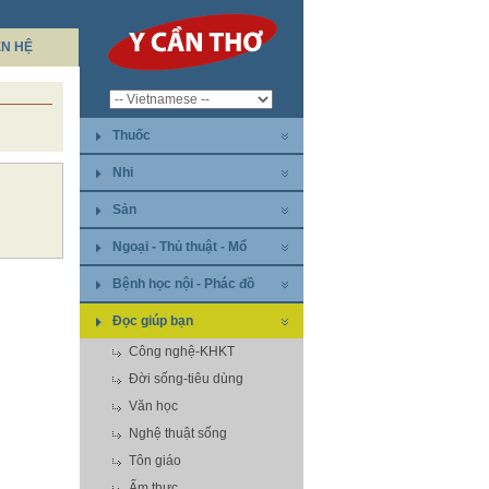
ÊN HỆ
Thuốc
Nhi
Sản
Ngoại - Thủ thuật - Mổ
Bệnh học nội - Phác đồ
Đọc giúp bạn
Công nghệ-KHKT
Đời sống-tiêu dùng
Văn học
Nghệ thuật sống
Tôn giáo
Ẩm thực