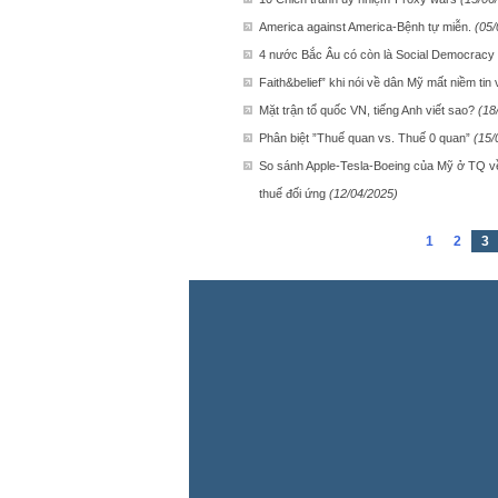
America against America-Bệnh tự miễn.
(05/
4 nước Bắc Âu có còn là Social Democracy
Faith&belief” khi nói về dân Mỹ mất niềm tin
Mặt trận tổ quốc VN, tiếng Anh viết sao?
(18
Phân biệt ”Thuế quan vs. Thuế 0 quan”
(15/
So sánh Apple-Tesla-Boeing của Mỹ ở TQ về
thuế đối ứng
(12/04/2025)
1
2
3