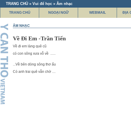
TRANG CHỦ » Vui để học » Âm nhạc
TRANG CHỦ
NGOẠI NGỮ
WEBMAIL
ĐỊA 
ÂM NHẠC
Về Đi Em -Trần Tiến
Về đi em làng quê cũ
có con sông xưa vỗ về ......
...Về bên dòng sông thơ ấu
Có anh trai quê vẫn chờ ....