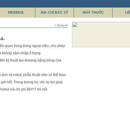
WEBMAIL
ĐỊA CHỈ BÁC SỸ
NHÀ THUỐC
LI
« Quay lại
a.
iến quan trọng trong ngoại niệu, cho phép
mà không xâm nhập ổ bụng.
đến kỹ thuật tạo khoang bằng bóng của
 ảnh và robot, phẫu thuật viên có thể thao
giờ hết. Trong tương lai, với sự trợ giúp
Robot mà chi phí BHYT trả hết.