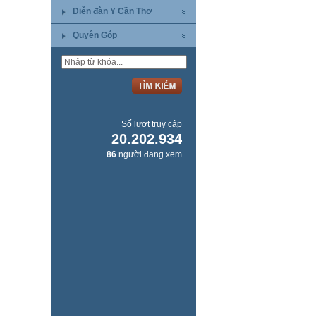
Diễn đàn Y Cần Thơ
Quyên Góp
Số lượt truy cập
20.202.934
86
người đang xem