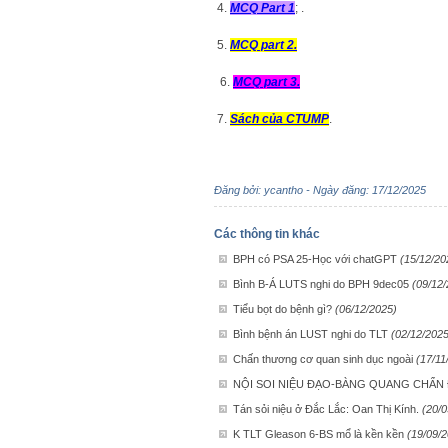
4.
MCQ Part 1
; .
5.
MCQ part 2.
6.
MCQ part 3.
7.
Sách của CTUMP
.
Đăng bởi: ycantho - Ngày đăng: 17/12/2025
Các thông tin khác
BPH có PSA 25-Học với chatGPT
(15/12/20
Bình B-Á LUTS nghi do BPH 9dec05
(09/12
Tiểu bọt do bệnh gì?
(06/12/2025)
Bình bệnh án LUST nghi do TLT
(02/12/2025
Chấn thương cơ quan sinh dục ngoài
(17/11
NỘI SOI NIỆU ĐẠO-BÀNG QUANG CHẨ
Tán sỏi niệu ở Đắc Lắc: Oan Thị Kính.
(20/0
K TLT Gleason 6-BS mổ là kền kền
(19/09/