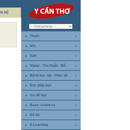
ÊN HỆ
Thuốc
Nhi
Sản
Ngoại - Thủ thuật - Mổ
Bệnh học nội - Phác đồ
Đọc giúp bạn
Vui để học
Basic sciences
Đề thi
E-Learning