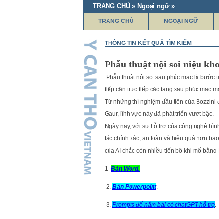
TRANG CHỦ » Ngoại ngữ »
TRANG CHỦ
NGOẠI NGỮ
THÔNG TIN KẾT QUẢ TÌM KIẾM
Phẫu thuật nội soi niệu kho
Phẫu thuật nội soi sau phúc mạc là bước t
tiếp cận trực tiếp các tạng sau phúc mạc 
Từ những thí nghiệm đầu tiên của Bozzini 
Gaur, lĩnh vực này đã phát triển vượt bậc.
Ngày nay, với sự hỗ trợ của công nghệ hình
tác chính xác, an toàn và hiệu quả hơn bao 
của AI chắc còn nhiều tiến bộ khi mổ bằng 
1.
Bản Word.
2.
Bản Powerpoint
.
3.
Prompts để nắm bài có chatGPT hỗ trợ
.