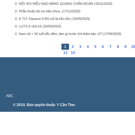
NỘI SOI NIỆU ĐẠO-BÀNG QUANG CHẨN ĐOÁN
(16/11/2025)
Phẫu thuật nội soi niệu khoa.
(17/12/2025)
K TLT Gleason 6-BS mổ là kền kền
(19/09/2025)
LUTS ở nhà trẻ
(20/09/2025)
Nam nữ > 50 tuổi tiểu đêm, làm gì trước khi thăm bác sĩ?
(17/09/2025)
1
2
3
4
5
6
7
8
9
1
13
14
ABC
© 2010. Bản quyền thuộc Y Cần Thơ.