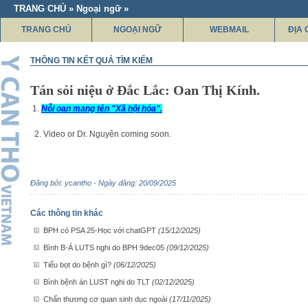
TRANG CHỦ » Ngoại ngữ »
TRANG CHỦ
NGOẠI NGỮ
WEBMAIL
ĐỊA 
THÔNG TIN KẾT QUẢ TÌM KIẾM
Tán sỏi niệu ở Đắc Lắc: Oan Thị Kính.
1.
Nỗi oan mang tên "Xã hội hóa".
2. Video or Dr. Nguyên coming soon.
Đăng bởi: ycantho - Ngày đăng: 20/09/2025
Các thông tin khác
BPH có PSA 25-Học với chatGPT
(15/12/2025)
Bình B-Á LUTS nghi do BPH 9dec05
(09/12/2025)
Tiểu bọt do bệnh gì?
(06/12/2025)
Bình bệnh án LUST nghi do TLT
(02/12/2025)
Chấn thương cơ quan sinh dục ngoài
(17/11/2025)