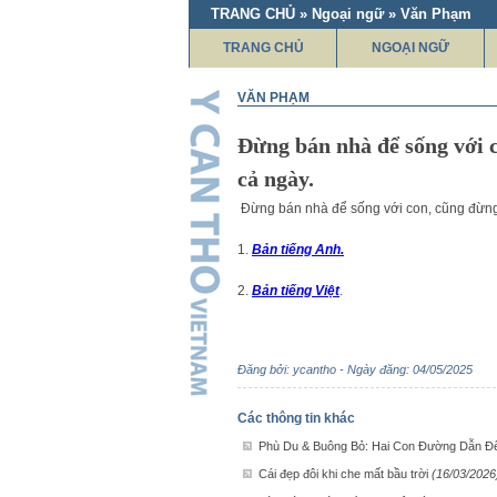
TRANG CHỦ » Ngoại ngữ » Văn Phạm
TRANG CHỦ
NGOẠI NGỮ
VĂN PHẠM
Đừng bán nhà để sống với 
cả ngày.
Đừng bán nhà để sống với con, cũng đừng 
1.
Bản tiếng Anh.
2.
Bản tiếng Việt
.
Đăng bởi: ycantho - Ngày đăng: 04/05/2025
Các thông tin khác
Phù Du & Buông Bỏ: Hai Con Đường Dẫn Đ
Cái đẹp đôi khi che mất bầu trời
(16/03/2026