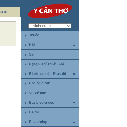
ÊN HỆ
Thuốc
Nhi
Sản
Ngoại - Thủ thuật - Mổ
Bệnh học nội - Phác đồ
Đọc giúp bạn
Vui để học
Basic sciences
Đề thi
E-Learning