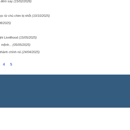
g đêm say
(15/02/2026)
học từ chú chim bị nhốt
(10/10/2025)
08/2025)
ht Livelihood
(15/05/2025)
c mệnh...
(05/05/2025)
 thành chính nó
(24/04/2025)
4
5