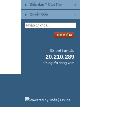
Diễn đàn Y Cần Thơ
Quyên Góp
Số lượt truy cập
20.210.289
95
người đang xem