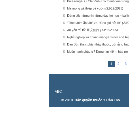
Bùi Giáng&Bùi Chí Vinh-Trở thành vua tron
Mẹ mong gả thiếp về vườn
(22/12/2025)
Đừng tiếc, đừng tin, đừng dạy kẻ ngu – bài 
“Theo đóm ăn tàn” vs. “Che gió hửi địt”
(23/
An yên thì tốt-姘安便好
(13/07/2025)
Nghề nghiệp và chánh mạng-Career and Rig
Đau đớn thay, phận thầy thuốc; Lời rằng bạ
Muốn hạnh phúc ư? Đừng tìm kiếm, hãy trở
1
2
3
ABC
© 2010. Bản quyền thuộc Y Cần Thơ.