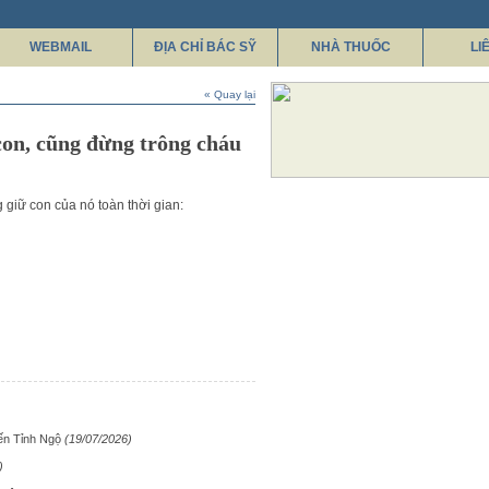
WEBMAIL
ĐỊA CHỈ BÁC SỸ
NHÀ THUỐC
LI
« Quay lại
con, cũng đừng trông cháu
giữ con của nó toàn thời gian:
ến Tỉnh Ngộ
(19/07/2026)
)