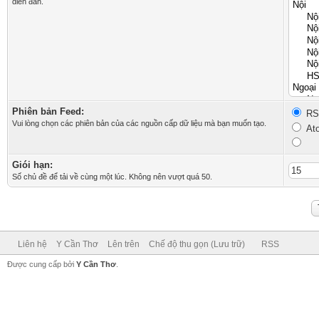
diễn đàn.
Phiên bản Feed:
RSS
Vui lòng chọn các phiên bản của các nguồn cấp dữ liệu mà bạn muốn tạo.
Ato
Giói hạn:
Số chủ đề để tải về cùng một lúc. Không nên vượt quá 50.
Liên hệ
Y Cần Thơ
Lên trên
Chế độ thu gọn (Lưu trữ)
RSS
Được cung cấp bởi
Y Cần Thơ
.