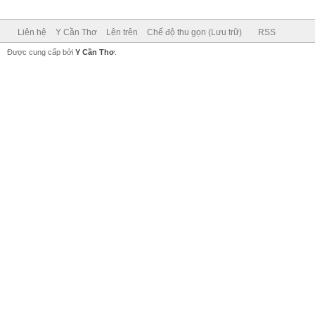
Liên hệ
Y Cần Thơ
Lên trên
Chế độ thu gọn (Lưu trữ)
RSS
Được cung cấp bởi
Y Cần Thơ
.