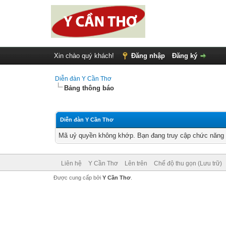
Xin chào quý khách!
Đăng nhập
Đăng ký
Diễn đàn Y Cần Thơ
Bảng thông báo
Diễn đàn Y Cần Thơ
Mã uỷ quyền không khớp. Bạn đang truy cập chức năng n
Liên hệ
Y Cần Thơ
Lên trên
Chế độ thu gọn (Lưu trữ)
Được cung cấp bởi
Y Cần Thơ
.