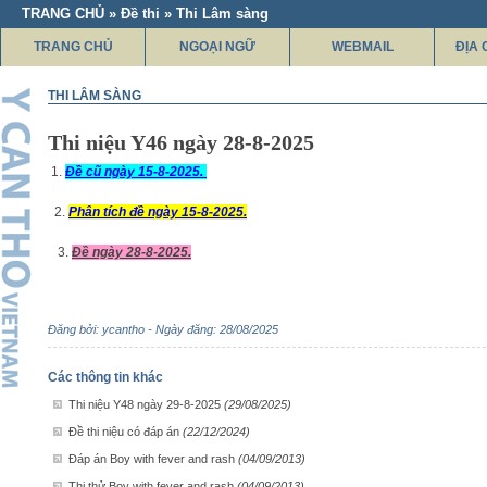
TRANG CHỦ » Đề thi » Thi Lâm sàng
TRANG CHỦ
NGOẠI NGỮ
WEBMAIL
ĐỊA 
THI LÂM SÀNG
Thi niệu Y46 ngày 28-8-2025
1.
Đề cũ ngày 15-8-2025.
2.
Phân tích đề ngày 15-8-2025.
3.
Đề ngày 28-8-2025.
Đăng bởi: ycantho - Ngày đăng: 28/08/2025
Các thông tin khác
Thi niệu Y48 ngày 29-8-2025
(29/08/2025)
Đề thi niệu có đáp án
(22/12/2024)
Đáp án Boy with fever and rash
(04/09/2013)
Thi thử Boy with fever and rash
(04/09/2013)