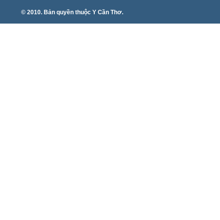
© 2010. Bản quyền thuộc Y Cần Thơ.